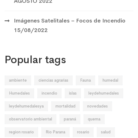
AGOSTO 2022
Imágenes Satelitales – Focos de Incendio
15/08/2022
Popular tags
ambiente
ciencias agrarias
Fauna
humedal
Humedales
incendio
islas
leydehumedales
leydehumedalesya
mortalidad
novedades
observatorio ambiental
paraná
quema
region rosario
Rio Parana
rosario
salud