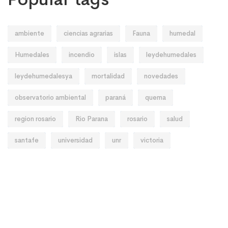
ambiente
ciencias agrarias
Fauna
humedal
Humedales
incendio
islas
leydehumedales
leydehumedalesya
mortalidad
novedades
observatorio ambiental
paraná
quema
region rosario
Rio Parana
rosario
salud
santafe
universidad
unr
victoria