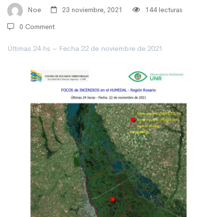
en
Noe
23 noviembre, 2021
144 lecturas
0 Comment
el
Últimas 24 hs – Fecha 22 de noviembre de 2021
Humedal
–
Región
Rosario