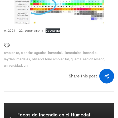
e_20211122_zona-amplia
Descarga
ambiente
,
ciencias agrarias
,
humedal
,
Humedales
,
incendio
,
leydehumedales
,
observatorio ambiental
,
quema
,
region rosario
,
universidad
,
unr
Share this post
Focos de Incendio en el Humedal –