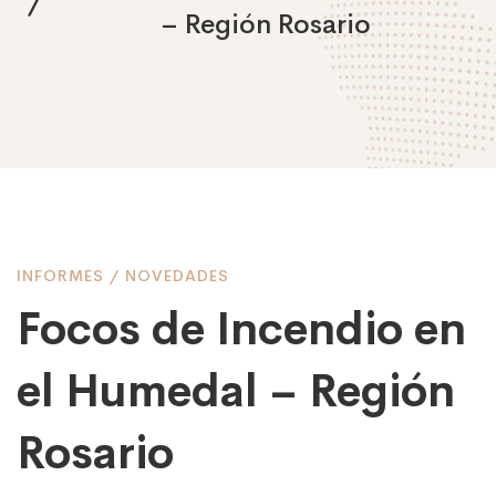
– Región Rosario
Focos
INFORMES
/
NOVEDADES
Focos de Incendio en
de
el Humedal – Región
Incendio
Rosario