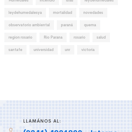
Humedales
incendio
islas
leydehumedales
leydehumedalesya
mortalidad
novedades
observatorio ambiental
paraná
quema
region rosario
Rio Parana
rosario
salud
santafe
universidad
unr
victoria
LLAMÁNOS AL: